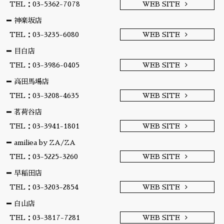
TEL：03-5362-7078
WEB SITE
神楽坂店
TEL：03-3235-6080
WEB SITE
目白店
TEL：03-3986-0405
WEB SITE
高田馬場店
TEL：03-3208-4635
WEB SITE
茗荷谷店
TEL：03-3941-1801
WEB SITE
amiliea by ZA/ZA
TEL：03-5225-3260
WEB SITE
早稲田店
TEL：03-3203-2854
WEB SITE
白山店
TEL：03-3817-7281
WEB SITE