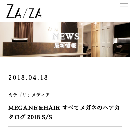
TOP
NEWS
トップ
最新情報
NEWS＆TOPICS
ニュース＆記事
HAIR STYLE
2018.04.18
ヘアスタイル
STAFF
カテゴリ
メディア
スタッフ
MEGANE＆HAIR すべてメガネのヘアカ
SHOPLIST
タログ 2018 S/S
店舗一覧