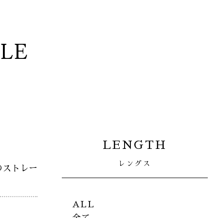
YLE
LENGTH
レングス
のストレー
ALL
全て