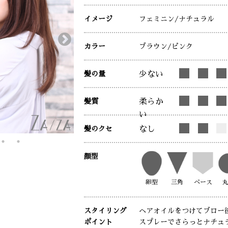
イメージ
フェミニン
/ナチュラル
カラー
ブラウン
/ピンク
髪の量
少ない
髪質
柔らか
い
髪のクセ
なし
顔型
卵型
三角
ベース
スタイリング
ヘアオイルをつけてブロー
ポイント
スプレーでさらっとナチュ