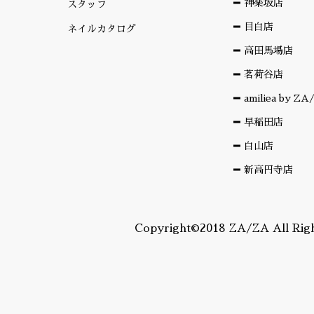
神楽坂店
スタッフ
目白店
ネイルカタログ
高田馬場店
茗荷谷店
amiliea by Z
早稲田店
白山店
新高円寺店
Copyright©2018 ZA/ZA All Righ