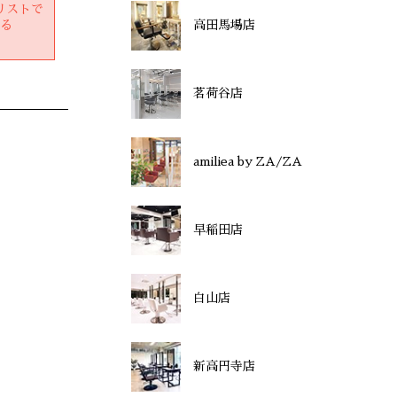
リストで
する
高田馬場店
茗荷谷店
amiliea by ZA/ZA
早稲田店
白山店
新高円寺店