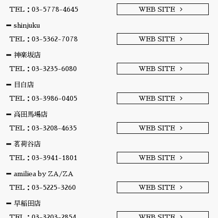
TEL：03-5778-4645
WEB SITE
shinjuku
TEL：03-5362-7078
WEB SITE
神楽坂店
TEL：03-3235-6080
WEB SITE
目白店
TEL：03-3986-0405
WEB SITE
高田馬場店
TEL：03-3208-4635
WEB SITE
茗荷谷店
TEL：03-3941-1801
WEB SITE
amiliea by ZA/ZA
TEL：03-5225-3260
WEB SITE
早稲田店
TEL：03-3203-2854
WEB SITE