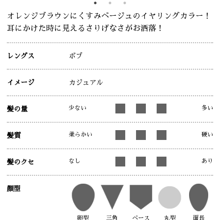
オレンジブラウンにくすみベージュのイヤリングカラー！
耳にかけた時に見えるさりげなさがお洒落！
レングス
ボブ
イメージ
カジュアル
少ない
多い
髪の量
柔らかい
硬い
髪質
なし
あり
髪のクセ
顔型
卵型
三角
ベース
丸型
面長