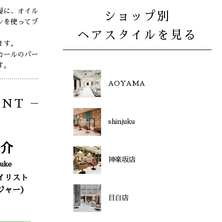
髪に、オイル
ショップ別
シを使ってブ
ヘアスタイルを見る
ます。
カールのパー
す。
AOYAMA
ENT
shinjuku
介
神楽坂店
uke
イリスト
ジャー）
目白店