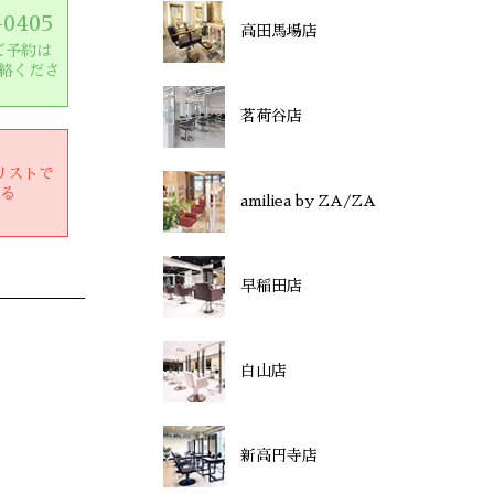
-0405
高田馬場店
ご予約は
絡くださ
茗荷谷店
リストで
する
amiliea by ZA/ZA
早稲田店
白山店
新高円寺店