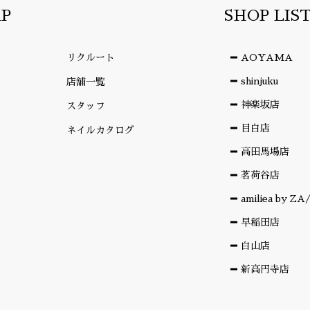
AP
SHOP LIS
リクルート
AOYAMA
shinjuku
店舗一覧
神楽坂店
スタッフ
目白店
ネイルカタログ
高田馬場店
茗荷谷店
amiliea by Z
早稲田店
白山店
新高円寺店