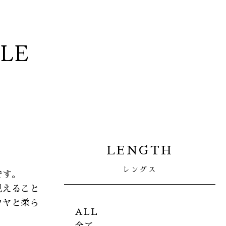
YLE
LENGTH
レングス
です。
見えること
ツヤと柔ら
ALL
全て