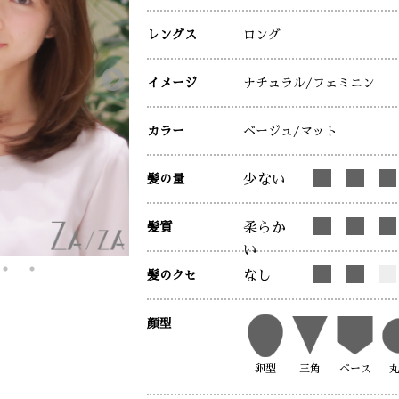
レングス
ロング
イメージ
ナチュラル
/フェミニン
カラー
ベージュ
/マット
髪の量
少ない
髪質
柔らか
い
髪のクセ
なし
顔型
卵型
三角
ベース