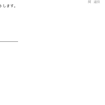
関
遥佳
トします。