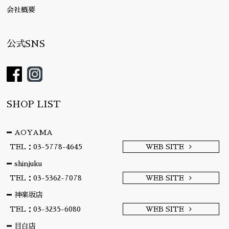
会社概要
公式SNS
SHOP LIST
AOYAMA
TEL：03-5778-4645
WEB SITE
shinjuku
TEL：03-5362-7078
WEB SITE
神楽坂店
TEL：03-3235-6080
WEB SITE
目白店